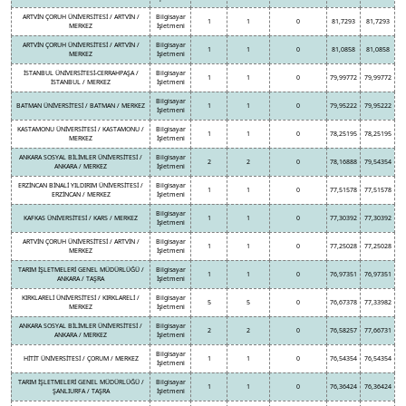
ARTVİN ÇORUH ÜNİVERSİTESİ / ARTVİN /
Bilgisayar
1
1
0
81,7293
81,7293
MERKEZ
İşletmeni
ARTVİN ÇORUH ÜNİVERSİTESİ / ARTVİN /
Bilgisayar
1
1
0
81,0858
81,0858
MERKEZ
İşletmeni
İSTANBUL ÜNİVERSİTESİ-CERRAHPAŞA /
Bilgisayar
1
1
0
79,99772
79,99772
İSTANBUL / MERKEZ
İşletmeni
Bilgisayar
BATMAN ÜNİVERSİTESİ / BATMAN / MERKEZ
1
1
0
79,95222
79,95222
İşletmeni
KASTAMONU ÜNİVERSİTESİ / KASTAMONU /
Bilgisayar
1
1
0
78,25195
78,25195
MERKEZ
İşletmeni
ANKARA SOSYAL BİLİMLER ÜNİVERSİTESİ /
Bilgisayar
2
2
0
78,16888
79,54354
ANKARA / MERKEZ
İşletmeni
ERZİNCAN BİNALİ YILDIRIM ÜNİVERSİTESİ /
Bilgisayar
1
1
0
77,51578
77,51578
ERZİNCAN / MERKEZ
İşletmeni
Bilgisayar
KAFKAS ÜNİVERSİTESİ / KARS / MERKEZ
1
1
0
77,30392
77,30392
İşletmeni
ARTVİN ÇORUH ÜNİVERSİTESİ / ARTVİN /
Bilgisayar
1
1
0
77,25028
77,25028
MERKEZ
İşletmeni
TARIM İŞLETMELERİ GENEL MÜDÜRLÜĞÜ /
Bilgisayar
1
1
0
76,97351
76,97351
ANKARA / TAŞRA
İşletmeni
KIRKLARELİ ÜNİVERSİTESİ / KIRKLARELİ /
Bilgisayar
5
5
0
76,67378
77,33982
MERKEZ
İşletmeni
ANKARA SOSYAL BİLİMLER ÜNİVERSİTESİ /
Bilgisayar
2
2
0
76,58257
77,66731
ANKARA / MERKEZ
İşletmeni
Bilgisayar
HİTİT ÜNİVERSİTESİ / ÇORUM / MERKEZ
1
1
0
76,54354
76,54354
İşletmeni
TARIM İŞLETMELERİ GENEL MÜDÜRLÜĞÜ /
Bilgisayar
1
1
0
76,36424
76,36424
ŞANLIURFA / TAŞRA
İşletmeni