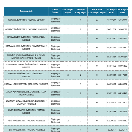
Kadro
Kontenjan
Yerleşen
Boş Kalan
En Küçük
En Büyük
Program Adı
Ünvanı
Sayısı
Aday Sayısı
Kontenjan Sayısı
Puan
Puan
Bilgisayar
ORDU ÜNİVERSİTESİ / ORDU / MERKEZ
1
1
0
92,97538
92,97538
İşletmeni
Bilgisayar
AKSARAY ÜNİVERSİTESİ / AKSARAY / MERKEZ
2
2
0
90,51764
91,05678
İşletmeni
KIRKLARELİ ÜNİVERSİTESİ / KIRKLARELİ /
Bilgisayar
1
1
0
88,42476
88,42476
MERKEZ
İşletmeni
KASTAMONU ÜNİVERSİTESİ / KASTAMONU /
Bilgisayar
1
1
0
85,58757
85,58757
MERKEZ
İşletmeni
TÜRKİYE ŞEKER FABRİKALARI A.Ş. GENEL
Bilgisayar
1
1
0
85,04364
85,04364
MÜDÜRLÜĞÜ / KONYA / TAŞRA
İşletmeni
İSKENDERUN TEKNİK ÜNİVERSİTESİ / HATAY /
Bilgisayar
1
1
0
84,91652
84,91652
MERKEZ
İşletmeni
MARMARA ÜNİVERSİTESİ / İSTANBUL /
Bilgisayar
2
2
0
84,79421
86,17555
MERKEZ
İşletmeni
Bilgisayar
HARRAN ÜNİVERSİTESİ / ŞANLIURFA / MERKEZ
1
1
0
84,05992
84,05992
İşletmeni
AYDIN ADNAN MENDERES ÜNİVERSİTESİ /
Bilgisayar
2
2
0
83,82197
84,93447
AYDIN / MERKEZ
İşletmeni
ERZİNCAN BİNALİ YILDIRIM ÜNİVERSİTESİ /
Bilgisayar
1
1
0
83,78461
83,78461
ERZİNCAN / MERKEZ
İşletmeni
İZMİR BAKIRÇAY ÜNİVERSİTESİ / İZMİR /
Bilgisayar
1
1
0
83,58423
83,58423
MERKEZ
İşletmeni
Bilgisayar
HİTİT ÜNİVERSİTESİ / ÇORUM / MERKEZ
2
2
0
83,29599
84,56482
İşletmeni
Bilgisayar
HİTİT ÜNİVERSİTESİ / ÇORUM / MERKEZ
1
1
0
82,1217
82,1217
İşletmeni