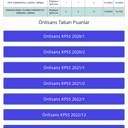
Bilgisayar
HİTİT ÜNİVERSİTESİ / ÇORUM / MERKEZ
1
1
0
75,99459
75,99459
İşletmeni
ERZİNCAN BİNALİ YILDIRIM ÜNİVERSİTESİ /
Bilgisayar
2
2
0
75,66565
76,1933
ERZİNCAN / MERKEZ
İşletmeni
Önlisans Taban Puanlar
Önlisans KPSS 2020/1
Önlisans KPSS 2020/2
Önlisans KPSS 2021/1
Önlisans KPSS 2021/2
Önlisans KPSS 2022/1
Önlisans KPSS 2022/12