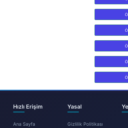
Ö
Ö
Ö
Ö
Ö
Hızlı Erişim
Yasal
Ye
Ana Sayfa
Gizlilik Politikası