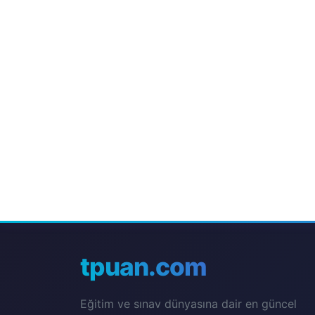
tpuan.com
Eğitim ve sınav dünyasına dair en güncel