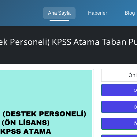
Ana Sayfa
Haberler
Blog
tek Personeli) KPSS Atama Taban P
Önl
Ö
Ö
Ö