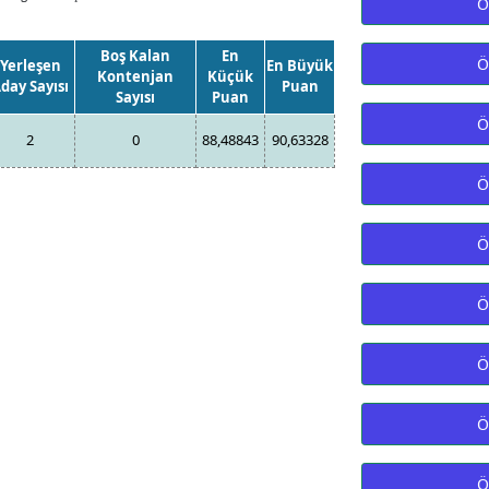
Ö
Boş Kalan
En
Ö
Yerleşen
En Büyük
Kontenjan
Küçük
day Sayısı
Puan
Sayısı
Puan
Ö
2
0
88,48843
90,63328
Ö
Ö
Ö
Ö
Ö
Ö