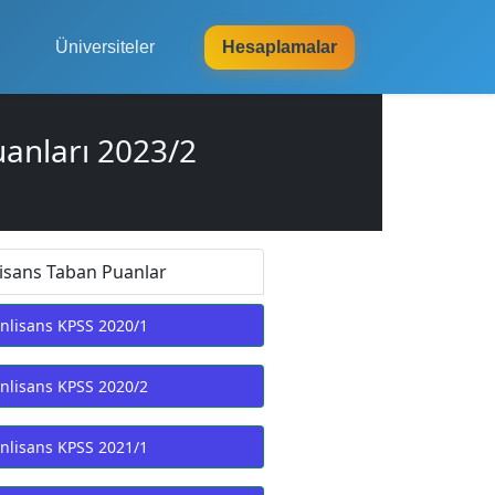
Üniversiteler
Hesaplamalar
uanları 2023/2
isans Taban Puanlar
nlisans KPSS 2020/1
nlisans KPSS 2020/2
nlisans KPSS 2021/1