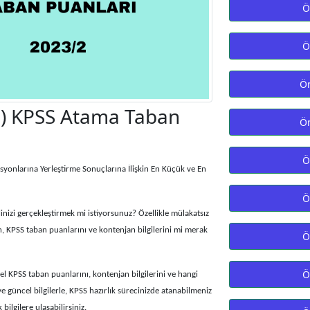
Ö
Ö
Ön
li) KPSS Atama Taban
Ön
Ö
onlarına Yerleştirme Sonuçlarına İlişkin En Küçük ve En
Ö
izi gerçekleştirmek mi istiyorsunuz? Özellikle mülakatsız
in, KPSS taban puanlarını ve kontenjan bilgilerini mi merak
Ö
Ö
el KPSS taban puanlarını, kontenjan bilgilerini ve hangi
 güncel bilgilerle, KPSS hazırlık sürecinizde atanabilmeniz
ilgilere ulaşabilirsiniz.