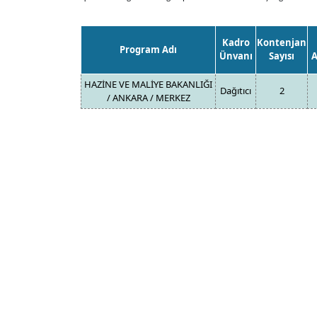
Kadro
Kontenjan
Program Adı
Ünvanı
Sayısı
A
HAZİNE VE MALİYE BAKANLIĞI
Dağıtıcı
2
/ ANKARA / MERKEZ