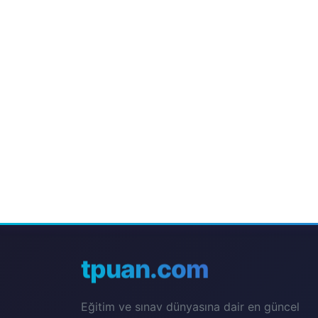
tpuan.com
Eğitim ve sınav dünyasına dair en güncel