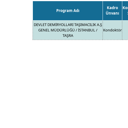
Kadro
Ko
Program Adı
Ünvanı
DEVLET DEMİRYOLLARI TAŞIMACILIK A.Ş
GENEL MÜDÜRLÜĞÜ / İSTANBUL /
Kondoktör
TAŞRA