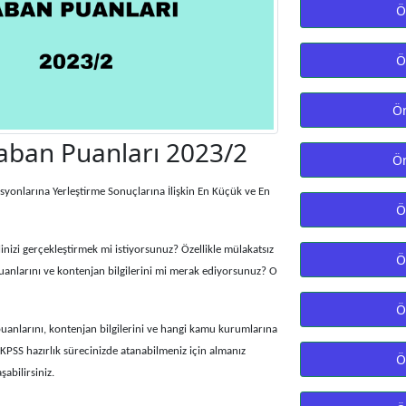
Ö
Ö
Ön
aban Puanları 2023/2
Ön
onlarına Yerleştirme Sonuçlarına İlişkin En Küçük ve En
Ö
izi gerçekleştirmek mi istiyorsunuz? Özellikle mülakatsız
Ö
uanlarını ve kontenjan bilgilerini mi merak ediyorsunuz? O
Ö
uanlarını, kontenjan bilgilerini ve hangi kamu kurumlarına
, KPSS hazırlık sürecinizde atanabilmeniz için almanız
Ö
abilirsiniz.