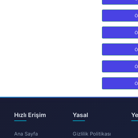
Ö
Ö
Ö
Ö
Ö
Hızlı Erişim
Yasal
Ye
Ana Sayfa
Gizlilik Politikası