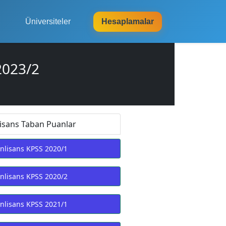
Üniversiteler
Hesaplamalar
2023/2
isans Taban Puanlar
nlisans KPSS 2020/1
nlisans KPSS 2020/2
nlisans KPSS 2021/1