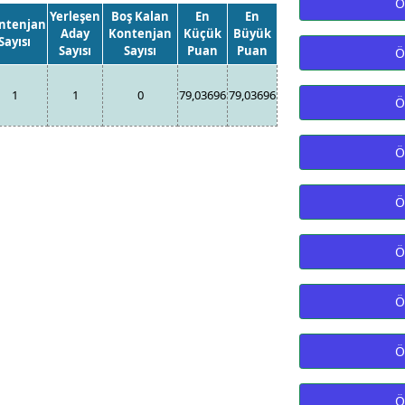
Ö
Yerleşen
Boş Kalan
En
En
ntenjan
Aday
Kontenjan
Küçük
Büyük
Sayısı
Sayısı
Sayısı
Puan
Puan
Ö
1
1
0
79,03696
79,03696
Ö
Ö
Ö
Ö
Ö
Ö
Ö