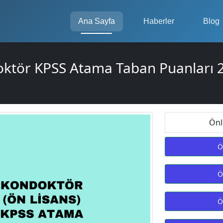
Ana Sayfa
Haberler
Blog
ktör KPSS Atama Taban Puanları 
Önl
Ö
Ö
Ö